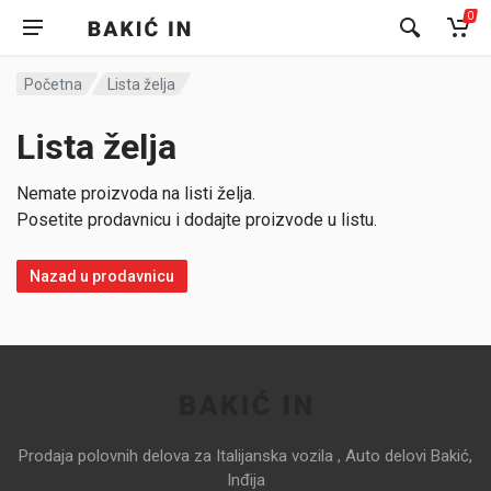
0
Početna
Lista želja
Lista želja
Nemate proizvoda na listi želja.
Posetite prodavnicu i dodajte proizvode u listu.
Nazad u prodavnicu
Prodaja polovnih delova za Italijanska vozila , Auto delovi Bakić,
Inđija