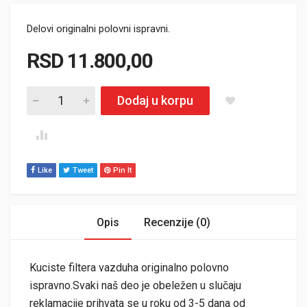
Delovi originalni polovni ispravni.
RSD
11.800,00
Kućište filtera vazduha Lancia Delta 2.0 mjet quantity
Dodaj u korpu
Like
Tweet
Pin It
Opis
Recenzije (0)
Kuciste filtera vazduha originalno polovno
ispravno.Svaki naš deo je obeležen u slučaju
reklamacije prihvata se u roku od 3-5 dana od