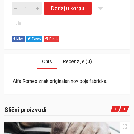
Znak Alfa Romeo nov quantity
Dodaj u korpu
Like
Tweet
Pin It
Opis
Recenzije (0)
Alfa Romeo znak originalan nov boja fabricka.
Slični proizvodi