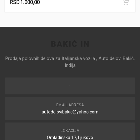
RSD
1.000,00
Prodaja polovnih delova za Italijanska vozila , Auto delovi Bakić,
Inđija
-
EMAIL ADRESA
autodelovibakic@yahoo.com
LOKACIJA
Omladinska 17, Ljukovo